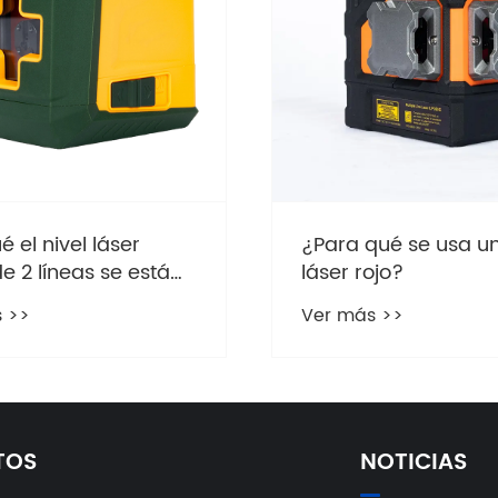
ué se usa un nivel
¿Por qué los acceso
ojo?
para niveles láser s
volviendo esenciale
 >>
Ver más >>
el trabajo moderno
TOS
NOTICIAS