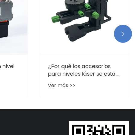

rios
¿Se puede usar un nivel
e están
láser rojo al aire libre?
s para
Ver más >>
?