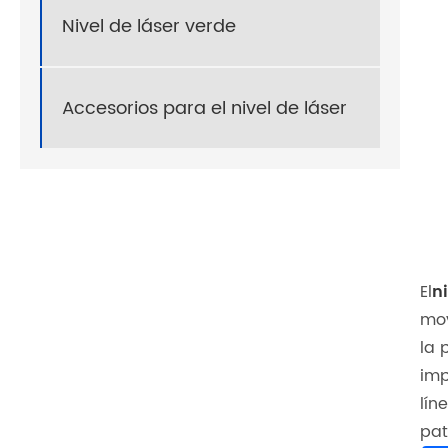
Nivel de láser verde
Accesorios para el nivel de láser
El
ni
mov
la 
imp
lín
pat