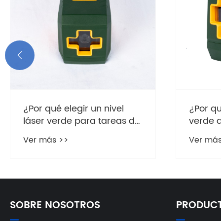

¿Por qué el nivel láser
¿Para q
verde de 2 líneas se está
láser r
convirtiendo en la opción
Ver más >>
Ver más
preferida para la
alineación de precisión?
SOBRE NOSOTROS
PRODUC