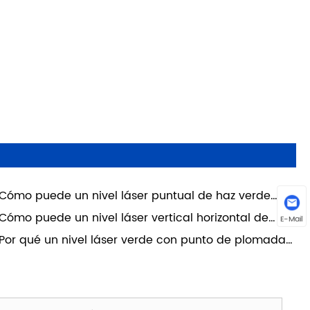
Cómo puede un nivel láser puntual de haz verde
a la construcción mejorar la precisión y la eficiencia
Cómo puede un nivel láser vertical horizontal de
E-Mail
 los sitios de trabajo modernos?
nea cruzada verde mejorar la precisión en proyectos
Por qué un nivel láser verde con punto de plomada
 construcción y bricolaje modernos?
 la opción más inteligente para una alineación
cisa en interiores y exteriores?