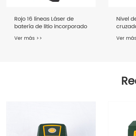
Nivel de láser de línea roja
Nivel l
cruzada
verde 
uso en
Ver más >>
Ver más
Re