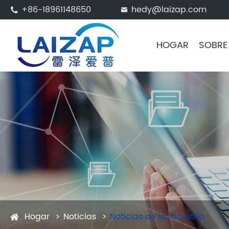
+86-18961148650
hedy@laizap.com


HOGAR
SOBRE
Hogar
Noticias
Noticias de la industria