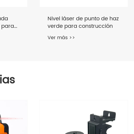
 de haz
Nivel de láser rojo de
cción
batería de litio de 3x360 °
Ver más >>
ias