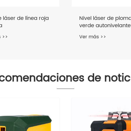
áser de plomada
Nivel láser de punto
autonivelante para
verde para constru
 construcción
 >>
Ver más >>
comendaciones de notic