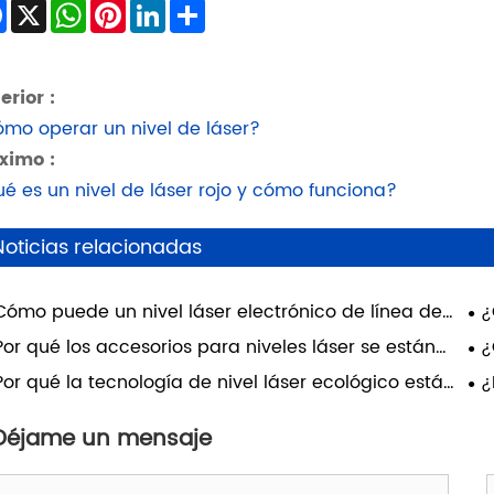
Facebook
X
WhatsApp
Pinterest
LinkedIn
Share
erior :
mo operar un nivel de láser?
ximo :
é es un nivel de láser rojo y cómo funciona?
Noticias relacionadas
Cómo puede un nivel láser electrónico de línea de
¿
z Roja mejorar la precisión y la eficiencia en
par
Por qué los accesorios para niveles láser se están
¿
yectos de construcción modernos?
en
viendo esenciales para el trabajo moderno?
lí
Por qué la tecnología de nivel láser ecológico está
¿
de
nsformando la construcción moderna?
es
pre
Déjame un mensaje